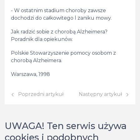
- W ostatnim stadium choroby zawsze
dochodzi do całkowitego l zaniku mowy.
Jak radzić sobie z chorobą Alzheimera?
Poradnik dla opiekunów.
Polskie Stowarzyszenie pomocy osobom z
chorobą Alzheimera.
Warszawa, 1998
Poprzedni artykuł: Procesy poznawcze w chorobie
Następny artykuł: Alois 
Poprzedni artykuł
Następny artykuł
UWAGA! Ten serwis używa
cookies i podobnych